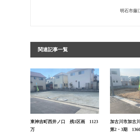
明石市藤江
関連記事一覧
東神吉町西井ノ口 残1区画 1123
加古川市加古
万
第2・3期 136