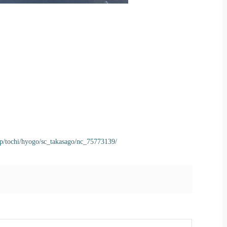
jp/tochi/hyogo/sc_takasago/nc_75773139/